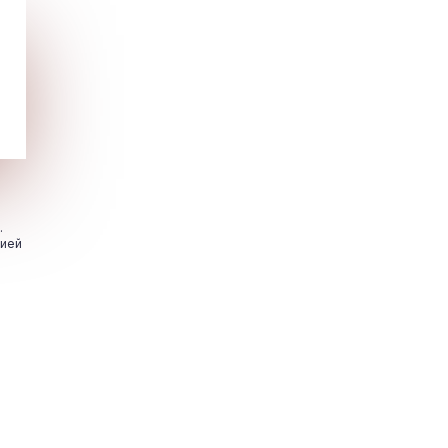
.
цией