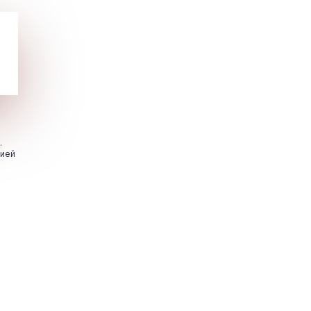
.
цией