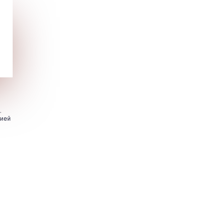
.
цией