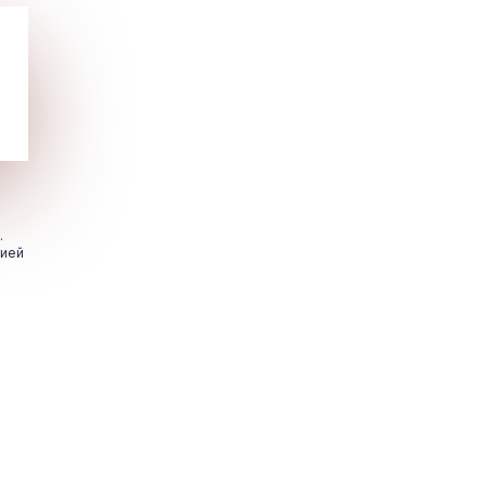
.
цией