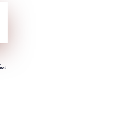
.
цией