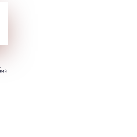
.
цией