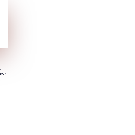
.
цией