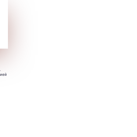
.
цией