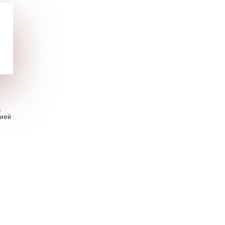
.
цией