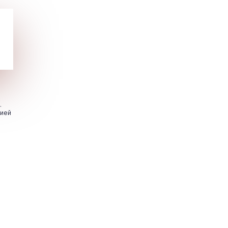
.
цией