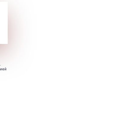
.
цией