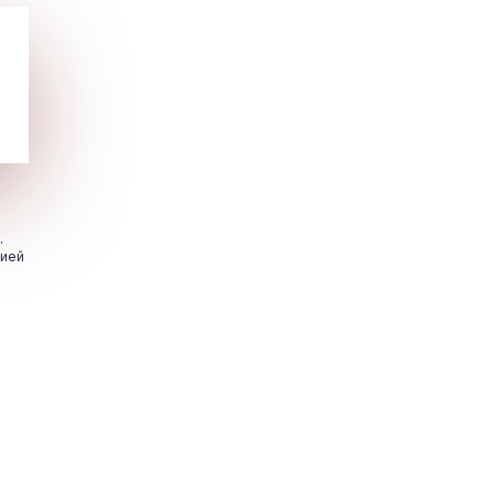
.
цией