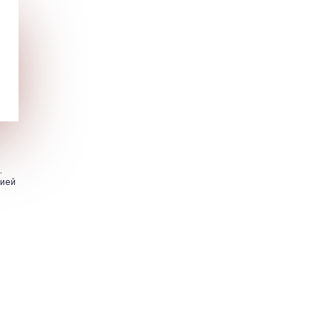
.
цией