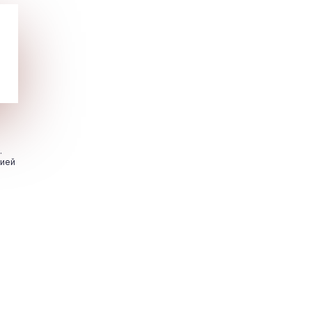
.
цией