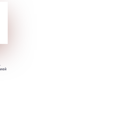
.
цией