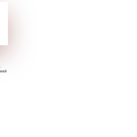
.
цией