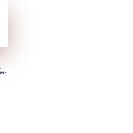
.
цией