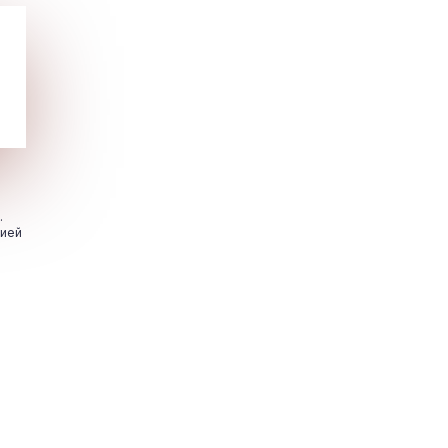
.
цией