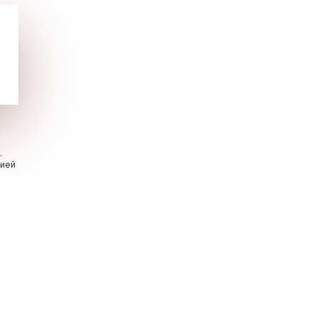
.
цией