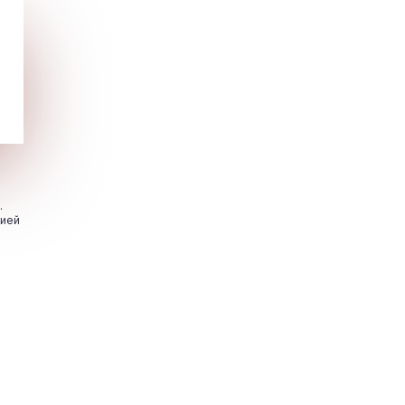
.
цией