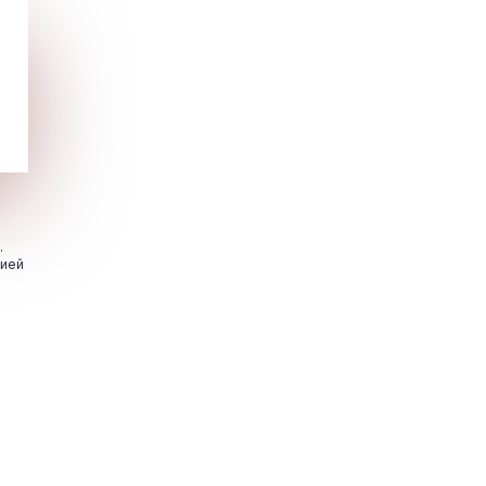
.
цией