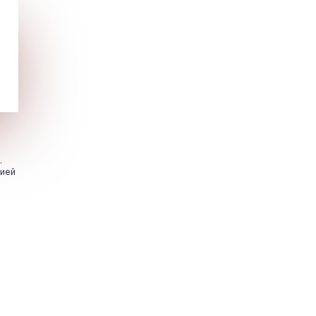
.
цией