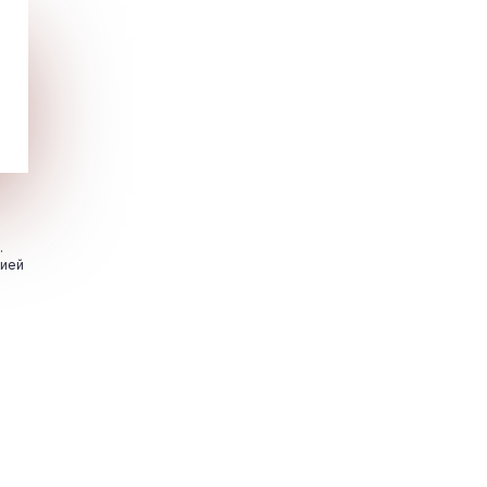
.
цией