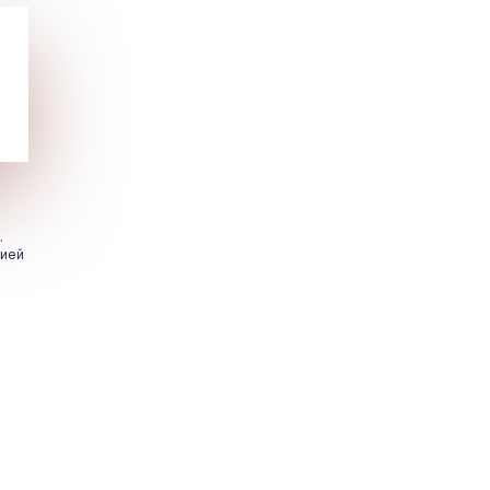
.
цией