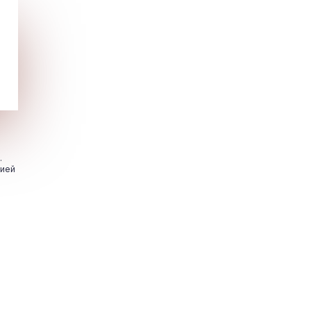
.
цией