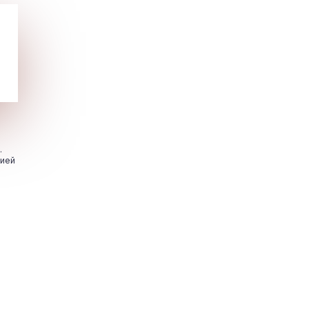
.
цией