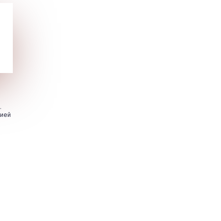
.
цией