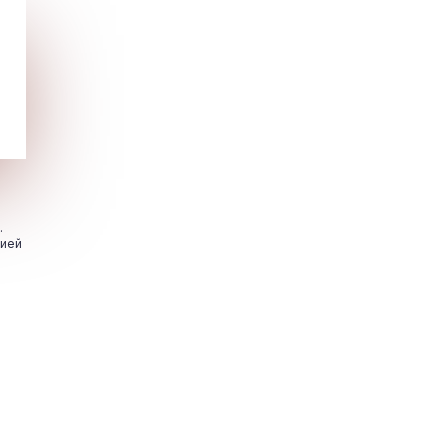
.
цией