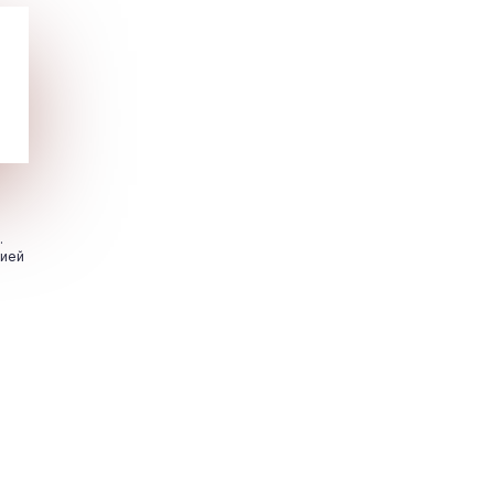
.
цией