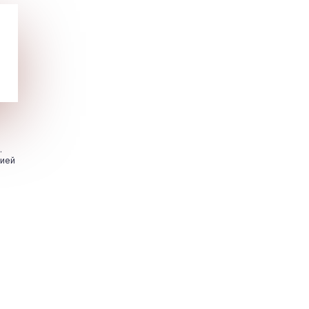
.
цией