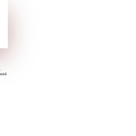
.
цией