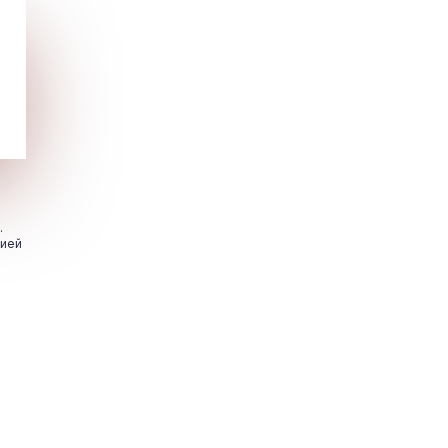
.
цией