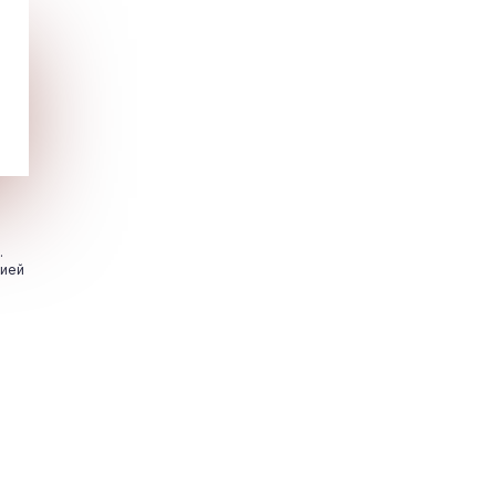
.
цией