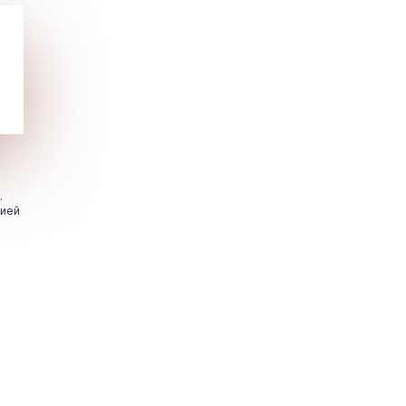
.
цией