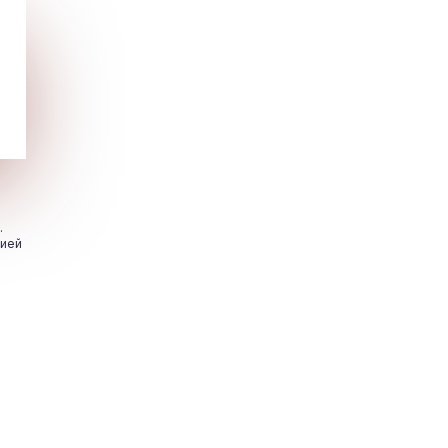
.
цией