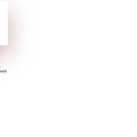
.
цией