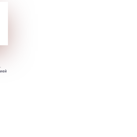
.
цией