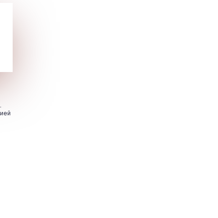
.
цией