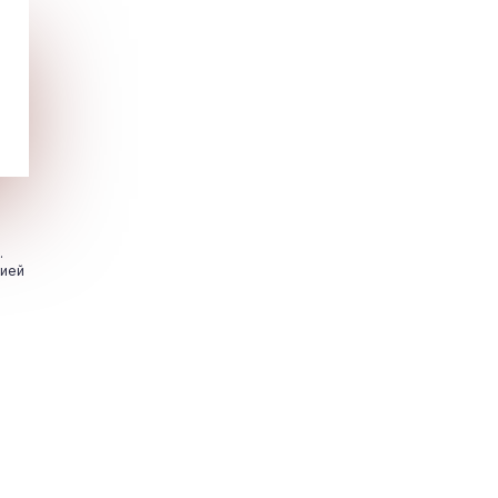
.
цией