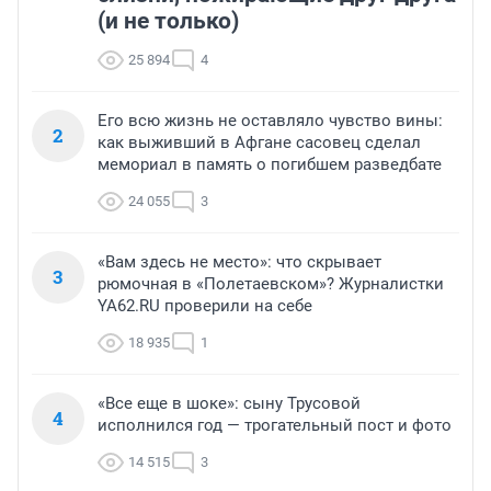
мешке»:
пургу». Врач — 
предприниматель
смертельном д
рассказала, как на
который слож
самом деле устроен
обнаружить
бизнес со складами
дешевых товаров
Ирина Волкова
Наталья Шорохова
Главврач клини
Открыла кофейную точку на
«Реабилитация 
деньги соцразвития
Волковой»
РЕКОМЕНДУЕМ
Работает в клинике и играет в театре
— что известно о сестре Вани
Дмитриенко, оскандалившейся на
концерте в «Лужниках»
2 часа
2 126
1