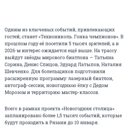
Всего в рамках проекта «Новогодняя столица»
запланировано более 1,5 тысяч событий, которые
будут проходить в Рязани до 10 января.
Сергей Петунин
главный редактор YA62.RU
Турист
Новый год
Новогодняя столица России
Гонка
0
0
0
0
0