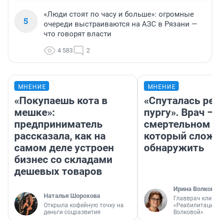
Ученый в изгнании: какую тайну хранит могила
профессора уфимского вуза, которого обожали
студенты
«Вам зачем он?»: дизайнер из Москвы за свои деньги
восстанавливает дом в деревне Архангельской
области
Сезон черники в Мурманской области: рецепт
хрустящего ягодного штруделя за полчаса
Как приготовить хачапури — несколько рецептов от
жительницы Барнаула