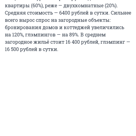
квартиры (60%), реже — двухкомнатные (20%).
Средняя стоимость — 6400 рублей в сутки. Сильнее
всего вырос спрос на загородные объекты:
бронирования домов и коттеджей увеличились
на 120%, глэмпингов — на 89%. В среднем
загородное жильё стоит 16 400 рублей, глэмпинг —
16 500 рублей в сутки.
Одним из ключевых событий, привлекающих
гостей, станет «Технониколь. Гонка чемпионов». В
прошлом году её посетили 5 тысяч зрителей, а в
2026-м интерес ожидается ещё выше. На трассу
выйдут звёзды мирового биатлона — Татьяна
Сорина, Денис Спицов, Эдуард Латыпов, Наталия
Шевченко. Для болельщиков подготовили
расширенную программу: лазерный биатлон,
автограф-сессии, новогоднюю ёлку с Дедом
Морозом и территорию мастер-классов.