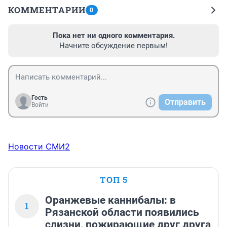
«Вам здесь не место»: что скрывает
3
рюмочная в «Полетаевском»? Журналистки
YA62.RU проверили на себе
18 935
1
«Все еще в шоке»: сыну Трусовой
4
исполнился год — трогательный пост и фото
14 515
3
«Люди стоят по часу и больше»: огромные
5
очереди выстраиваются на АЗС в Рязани —
что говорят власти
4 583
2
МНЕНИЕ
МНЕНИЕ
«Покупаешь кота в
«Спуталась реч