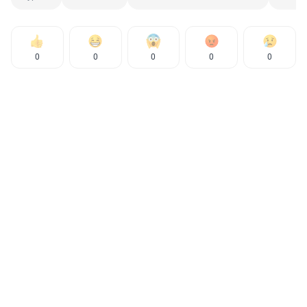
Новости СМИ2
ТОП 5
Оранжевые каннибалы: в
1
Рязанской области появились
слизни, пожирающие друг друга
(и не только)
25 894
4
Его всю жизнь не оставляло чувство вины:
2
как выживший в Афгане сасовец сделал
мемориал в память о погибшем разведбате
24 055
3